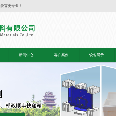
找俊霖更专业！
新闻中心
客户案例
设备展示